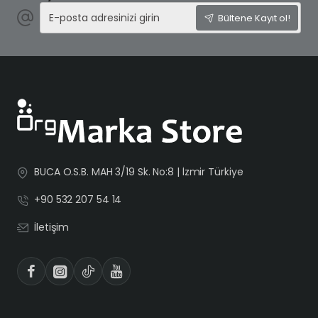
E-
Bültene Kayıt ol!
posta
adresinizi
girin
BUCA O.S.B. MAH 3/19 Sk. No:8 | İzmir Türkiye
+90 532 207 54 14
İletişim