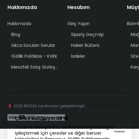
Hakkımızda
Hesabım
Müşt
Hakkımızda
Giriş Yapın
Bizim
Blog
Sipariş Geçmişi
Mağ
Sıkca Sorulan Sorular
Haber Bülteni
Mar
Gizlilik Politikası - KVKK
İadeler
Sit
Mesafeli Satış Sözleşmesi
Karg
2025 NEXSOL tarafından geliştirilmiştir.
Çerez kullanıyoruz 🍪
Tarama deneyiminizi ve sitemizin işlevselliğini
TAMAM
iyileştirmek için çerezler ve diğer benzer