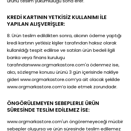
ürünü teslim yükümlülüğü sona erer.
KREDİ KARTININ YETKİSİZ KULLANIMI İLE
YAPILAN ALIŞVERİŞLER:
8. Ürün teslim edildikten sonra, alıcının ödeme yaptığı
kredi kartının yetkisiz kişiler tarafından haksız olarak
kullanıldığı tespit edilirse ve satılan ürün bedeli ilgili
banka veya finans kuruluşu
tarafındanwww.orgmarkastore.com'a ödenmez ise,
alıcı, sözleşme konusu ürünü 3 gün içerisinde nakliye
gideri www.orgmarkastore.com’ya ait olacak şekilde
www.orgmarkastore.com’a iade etmek zorundadır.
ÖNGÖRÜLEMEYEN SEBEPLERLE ÜRÜN
SÜRESİNDE TESLİM EDİLEMEZ İSE:
www.orgmarkastore.com'un öngöremeyeceği mücbir
sebepler oluşursa ve ürün süresinde teslim edilemez