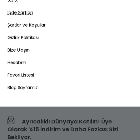
S.S.S.
İade Şartları
Şartlar ve Koşullar
Gizlilik Politikası
Bize Ulaşın
Hesabım
Favori Listesi
Blog Sayfamız
Ayrıcalıklı Dünyaya Katılın! Üye
Olarak %15 İndirim ve Daha Fazlası Sizi
Bekliyor.