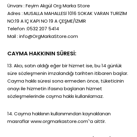
Ünvanı : Feyim Akgül Org Marka Store
Adres : MUSALLA MAHALLESİ 1016 SOKAK VARAN TURİZİM
NO:19 A İÇ KAPI NO 19 A ÇEŞME/İZMİR
Telefon :0532 207 5414
Mail :
info@OrgMarkaStore.com
CAYMA HAKKININ SÜRESİ:
13. Alıcı, satın aldığı eğer bir hizmet ise, bu 14 günlük
süre sözleşmenin imzalandığı tarihten itibaren başlar.
Cayma hakkı süresi sona ermeden önce, tüketicinin
onayı ile hizmetin ifasına başlanan hizmet
sözleşmelerinde cayma hakkı kullanılamaz.
14. Cayma hakkının kullanımından kaynaklanan
masraflar www.orgmarkastore.com'’a aittir.