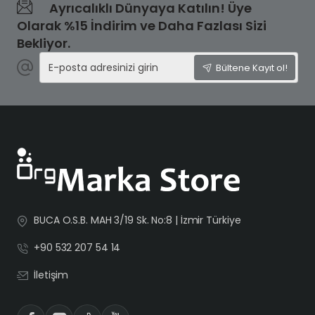
Ayrıcalıklı Dünyaya Katılın! Üye
Olarak %15 İndirim ve Daha Fazlası Sizi
Bekliyor.
E-
Bültene Kayıt ol!
posta
adresinizi
girin
BUCA O.S.B. MAH 3/19 Sk. No:8 | İzmir Türkiye
+90 532 207 54 14
İletişim