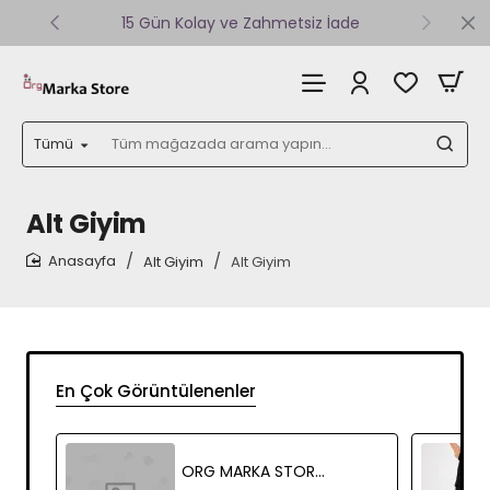
15 Gün Kolay ve Zahmetsiz İade
Tümü
Tüm
mağazada
arama
yapın...
Alt Giyim
Alt Giyim
Alt Giyim
home
En Çok Görüntülenenler
ORG MARKA STORE 3504 KARGO KADIN ESOFMAN ALT