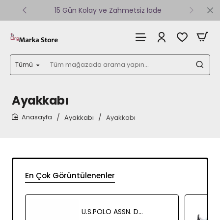
15 Gün Kolay ve Zahmetsiz İade
Tümü
Tüm
mağazada
arama
yapın...
Ayakkabı
Ayakkabı
Ayakkabı
home
En Çok Görüntülenenler
U.S.POLO ASSN. DANCE WMN KADIN AYAKKABI