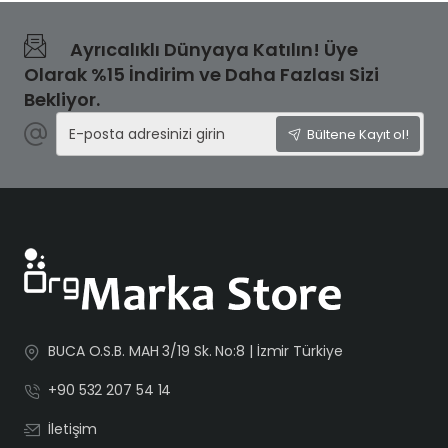
Ayrıcalıklı Dünyaya Katılın! Üye
Olarak %15 İndirim ve Daha Fazlası Sizi
Bekliyor.
E-
Bültene Kayıt ol!
posta
adresinizi
girin
BUCA O.S.B. MAH 3/19 Sk. No:8 | İzmir Türkiye
+90 532 207 54 14
İletişim