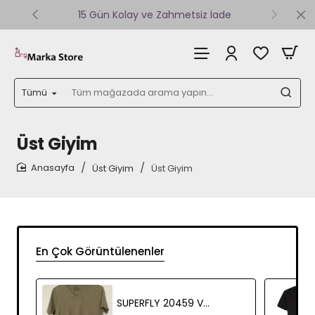
15 Gün Kolay ve Zahmetsiz İade
Tümü
Tüm
mağazada
arama
yapın...
Üst Giyim
Üst Giyim
Üst Giyim
home
En Çok Görüntülenenler
SUPERFLY 20459 V YAKA KISA KOL YAKA KIRLI DIKISLI