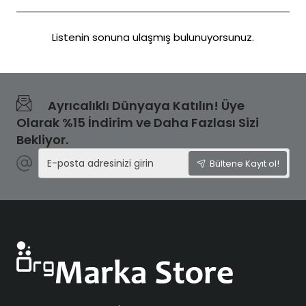
Listenin sonuna ulaşmış bulunuyorsunuz.
Ayrıcalıklı Dünyaya Katılın! Üye
Olarak %15 İndirim ve Daha Fazlası Sizi
Bekliyor.
E-
Bültene Kayıt ol!
posta
adresinizi
girin