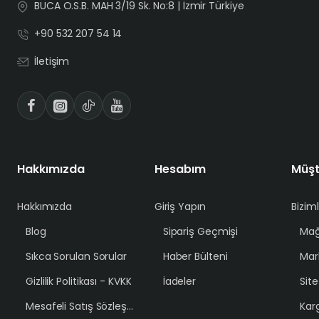
BUCA O.S.B. MAH 3/19 Sk. No:8 | İzmir Türkiye
+90 532 207 54 14
İletişim
Hakkımızda
Hesabım
Müşt
Hakkımızda
Giriş Yapın
Bizim
Blog
Sipariş Geçmişi
Mağ
Sıkca Sorulan Sorular
Haber Bülteni
Mar
Gizlilik Politikası - KVKK
İadeler
Sit
Mesafeli Satış Sözleşmesi
Karg