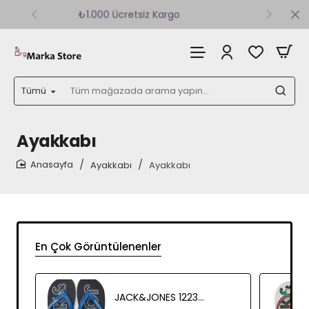
15 Gün Kolay ve Zahmetsiz İade
Tümü
Tüm
mağazada
arama
yapın...
Ayakkabı
Ayakkabı
Ayakkabı
home
En Çok Görüntülenenler
JACK&JONES 12236507 JFWLOGO PALM PARMAK ARASI TERLIK