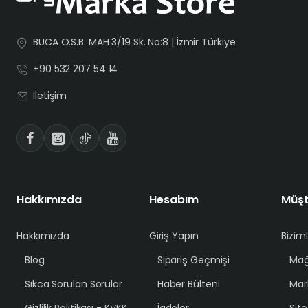
BUCA O.S.B. MAH 3/19 Sk. No:8 | İzmir Türkiye
+90 532 207 54 14
İletişim
Hakkımızda
Hesabım
Müşt
Hakkımızda
Giriş Yapın
Bizim
Blog
Sipariş Geçmişi
Mağ
Sıkca Sorulan Sorular
Haber Bülteni
Mar