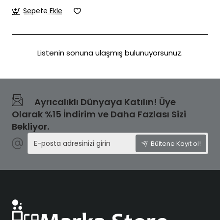
Sepete Ekle
Listenin sonuna ulaşmış bulunuyorsunuz.
Ayrıcalıklı Dünyaya Katılın! Üye
Olarak %15 İndirim ve Daha Fazlası Sizi
Bekliyor.
E-
Bültene Kayıt ol!
posta
adresinizi
girin