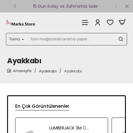
15 Gün Kolay ve Zahmetsiz İade
Tümü
Tüm
mağazada
arama
yapın...
Ayakkabı
Ayakkabı
Ayakkabı
home
En Çok Görüntülenenler
LUMBERJACK 3M CONZ 3FX ITALY YAZILI TEK BANT TERLIK