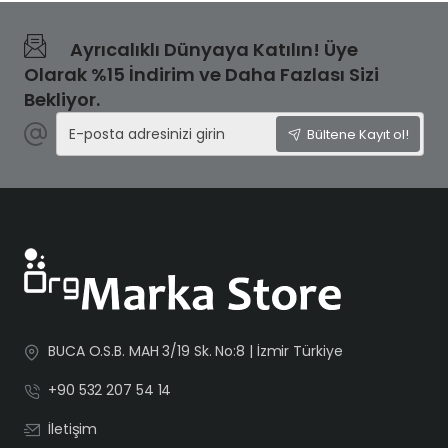
Ayrıcalıklı Dünyaya Katılın! Üye
Olarak %15 İndirim ve Daha Fazlası Sizi
Bekliyor.
E-
Bültene Kayıt ol!
posta
adresinizi
girin
BUCA O.S.B. MAH 3/19 Sk. No:8 | İzmir Türkiye
+90 532 207 54 14
İletişim