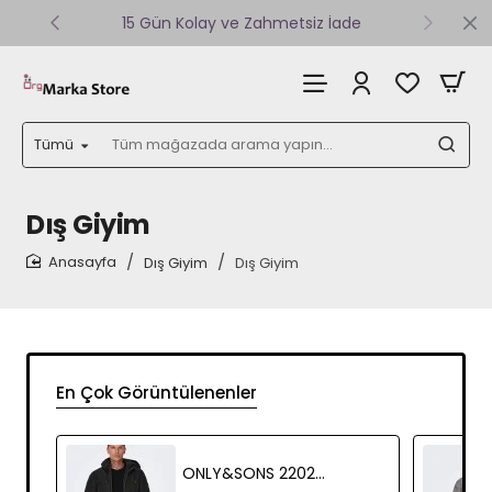
15 Gün Kolay ve Zahmetsiz İade
Tümü
Tüm
mağazada
arama
yapın...
Dış Giyim
Dış Giyim
Dış Giyim
home
En Çok Görüntülenenler
ONLY&SONS 22020857 FERMUARLI SISME KAPUSONLU MONT