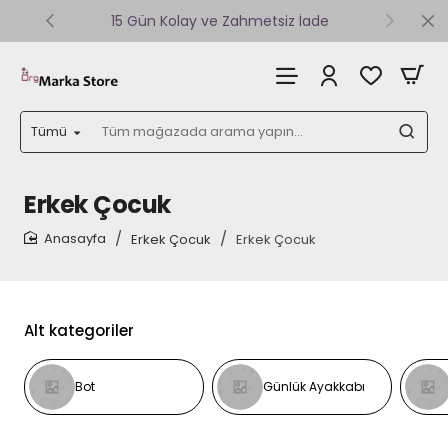
15 Gün Kolay ve Zahmetsiz İade
Tümü
Tüm
mağazada
arama
yapın...
Erkek Çocuk
Erkek Çocuk
Erkek Çocuk
home
Alt kategoriler
Bot
Günlük Ayakkabı