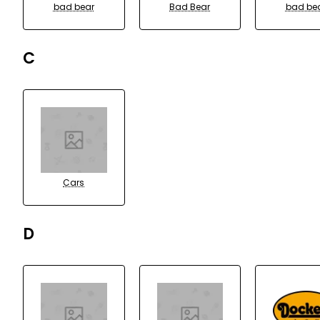
bad bear
Bad Bear
bad be
C
Cars
D