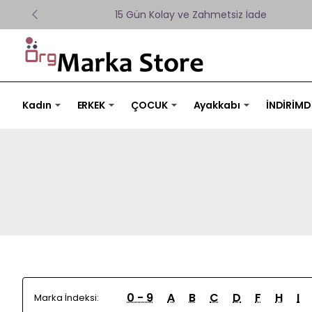
15 Gün Kolay ve Zahmetsiz İade
Kadın
ERKEK
ÇOCUK
Ayakkabı
İNDİRİMD
0 - 9
A
B
C
D
F
H
I
Marka İndeksi: