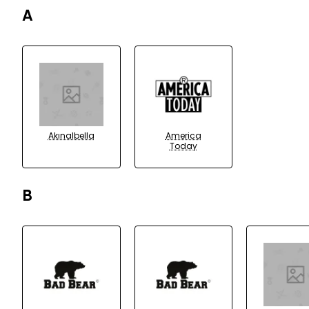
A
Akınalbella
America
Today
B