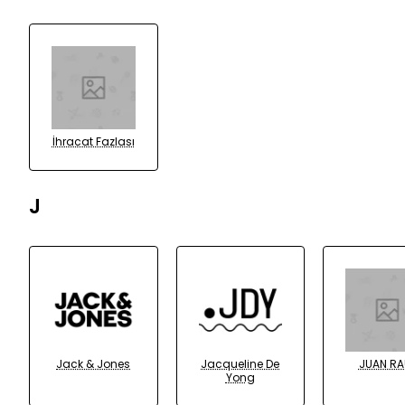
İhracat Fazlası
J
Jack & Jones
Jacqueline De
JUAN RA
Yong