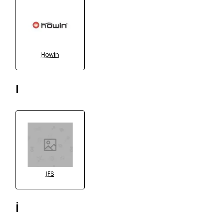
Howin
I
IFS
İ