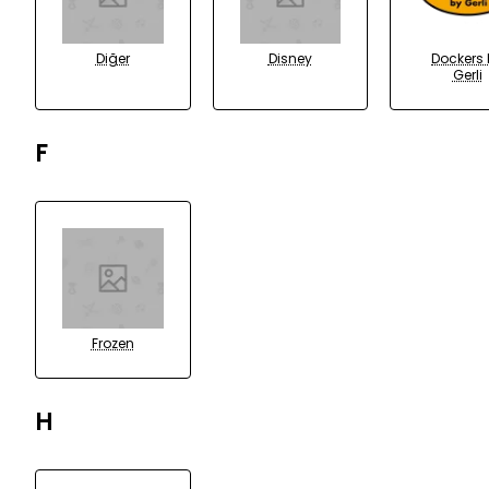
Diğer
Disney
Dockers
Gerli
F
Frozen
H