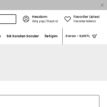
Hesabım
Favoriler Listesi
Giriş yap / Kayıt ol
Favoriler listeniz
a
Sık Sorulan Sorular
İletişim
0 ürün - 0,00TL