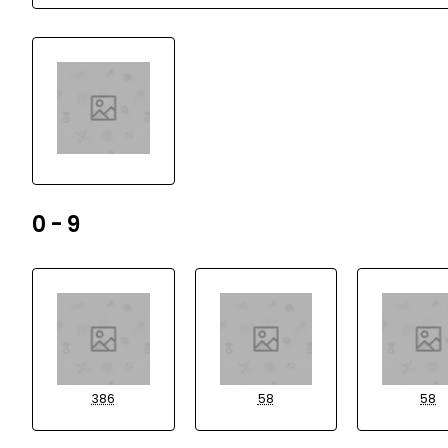
0 - 9
386
58
58