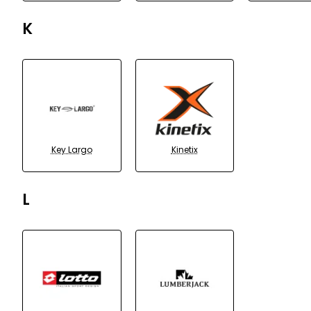
K
Key Largo
Kinetix
L