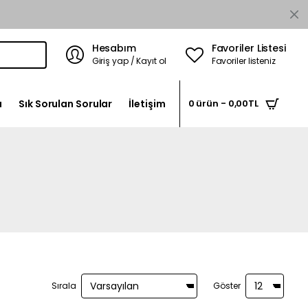
Hesabım
Favoriler Listesi
Giriş yap / Kayıt ol
Favoriler listeniz
a
Sık Sorulan Sorular
İletişim
0 ürün - 0,00TL
Sırala
Göster