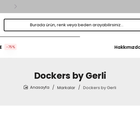
Hepsi
Burada
ürün,
renk
veya
beden
E
Hakkımızd
-75%
arayabilirsiniz...
Dockers by Gerli
Markalar
Dockers by Gerli
home