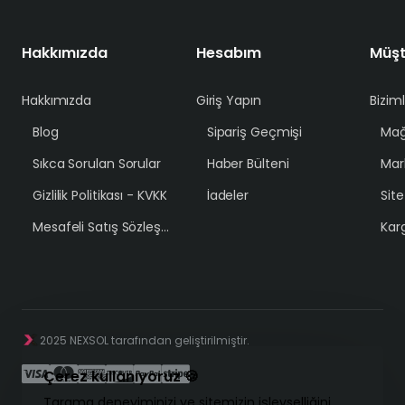
Hakkımızda
Hesabım
Müşt
Hakkımızda
Giriş Yapın
Bizim
Blog
Sipariş Geçmişi
Mağ
Sıkca Sorulan Sorular
Haber Bülteni
Mar
Gizlilik Politikası - KVKK
İadeler
Sit
Mesafeli Satış Sözleşmesi
Karg
2025 NEXSOL tarafından geliştirilmiştir.
Çerez kullanıyoruz 🍪
Tarama deneyiminizi ve sitemizin işlevselliğini