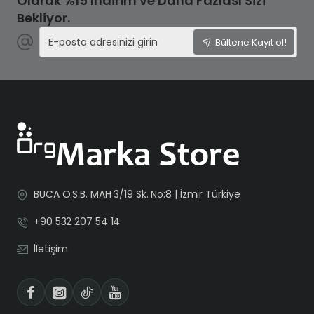
Olarak %15 İndirim ve Daha Fazlası Sizi
Bekliyor.
E-
Bültene Kayıt ol!
posta
adresinizi
girin
BUCA O.S.B. MAH 3/19 Sk. No:8 | İzmir Türkiye
+90 532 207 54 14
İletişim