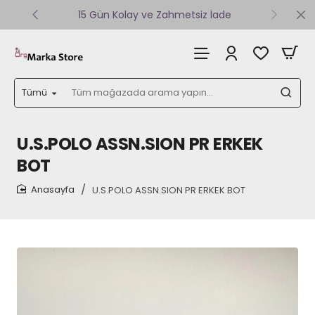
15 Gün Kolay ve Zahmetsiz İade
Tümü
Tüm
mağazada
arama
yapın...
U.S.POLO ASSN.SION PR ERKEK
BOT
U.S.POLO ASSN.SION PR ERKEK BOT
home