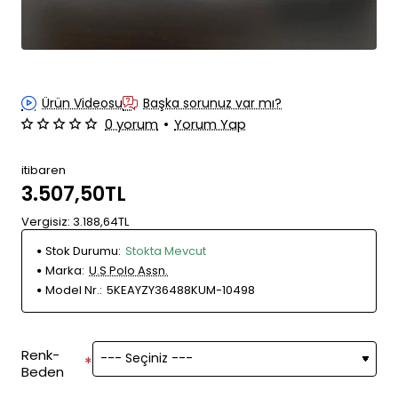
Ürün Videosu
Başka sorunuz var mı?
0 yorum
•
Yorum Yap
itibaren
3.507,50TL
Vergisiz: 3.188,64TL
Stok Durumu:
Stokta Mevcut
Marka:
U.S Polo Assn.
Model Nr.:
5KEAYZY36488KUM-10498
Renk-
Beden