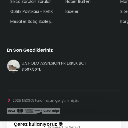
Sıkca Sorulan Sorular
Haber Bülteni
Mar
Gizlilik Politikası - KVKK
İadeler
Sit
Mesafeli Satış Sözleşmesi
Karg
En Son Gezdikleriniz
U.S.POLO ASSN.SION PR ERKEK BOT
3.507,50TL
2025 NEXSOL tarafından geliştirilmiştir.
Çerez kullanıyoruz 🍪
Powered by
Nexsol