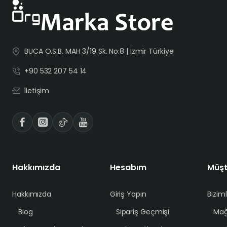
BUCA O.S.B. MAH 3/19 Sk. No:8 | İzmir Türkiye
+90 532 207 54 14
İletişim
Hakkımızda
Hesabım
Müşt
Hakkımızda
Giriş Yapın
Bizim
Blog
Sipariş Geçmişi
Mağ