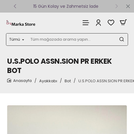
15 Gün Kolay ve Zahmetsiz İade
Tümü
Tüm
mağazada
arama
yapın...
U.S.POLO ASSN.SION PR ERKEK
BOT
Ayakkabı
Bot
U.S.POLO ASSN.SION PR ERKE
home