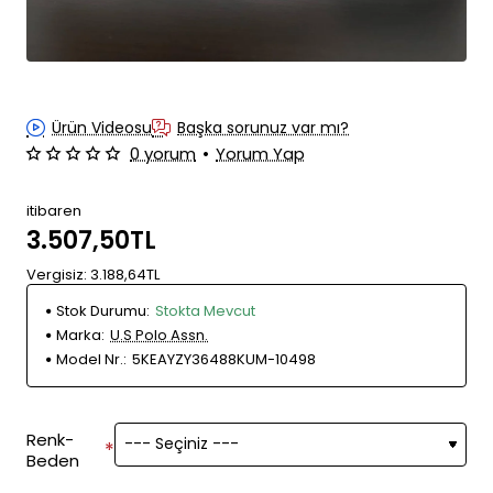
Ürün Videosu
Başka sorunuz var mı?
0 yorum
•
Yorum Yap
itibaren
3.507,50TL
Vergisiz: 3.188,64TL
Stok Durumu:
Stokta Mevcut
Marka:
U.S Polo Assn.
Model Nr.:
5KEAYZY36488KUM-10498
Renk-
Beden