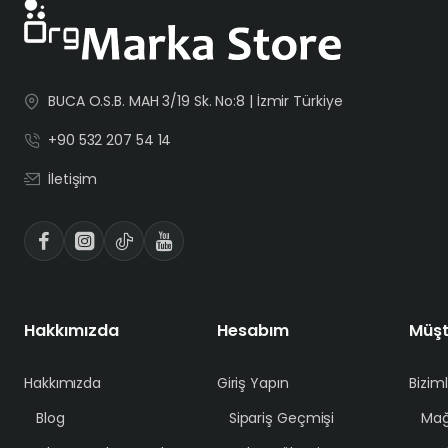
BUCA O.S.B. MAH 3/19 Sk. No:8 | İzmir Türkiye
+90 532 207 54 14
İletişim
Hakkımızda
Hesabım
Müşt
Hakkımızda
Giriş Yapın
Bizim
Blog
Sipariş Geçmişi
Mağ