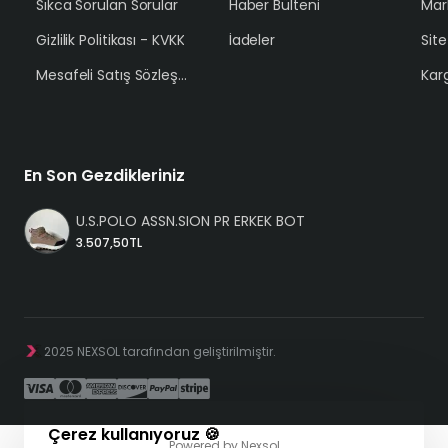
Sıkca Sorulan Sorular
Haber Bülteni
Mar
Gizlilik Politikası - KVKK
İadeler
Sit
Mesafeli Satış Sözleşmesi
Karg
En Son Gezdikleriniz
U.S.POLO ASSN.SION PR ERKEK BOT
3.507,50TL
2025 NEXSOL tarafından geliştirilmiştir.
Çerez kullanıyoruz 🍪
Powered by
Nexsol