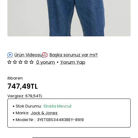
Ürün Videosu
Başka sorunuz var mı?
0 yorum
•
Yorum Yap
itibaren
747,49TL
Vergisiz: 679,54TL
Stok Durumu:
Stokta Mevcut
Marka:
Jack & Jones
Model Nr.:
3YETSBS34483BEY-8919