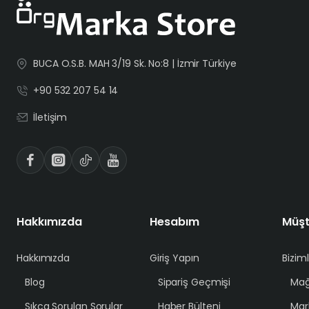
BUCA O.S.B. MAH 3/19 Sk. No:8 | İzmir Türkiye
+90 532 207 54 14
İletişim
Hakkımızda
Hesabım
Müşt
Hakkımızda
Giriş Yapın
Bizim
Blog
Sipariş Geçmişi
Mağ
Sıkca Sorulan Sorular
Haber Bülteni
Mar