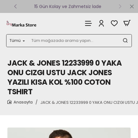
15 Gün Kolay ve Zahmetsiz İade
Tümü
Tüm
mağazada
arama
yapın...
JACK & JONES 12233999 0 YAKA
ONU CIZGI USTU JACK JONES
YAZILI KISA KOL %100 COTON
TSHIRT
JACK & JONES 12233999 0 YAKA ONU CIZGI USTU J
home