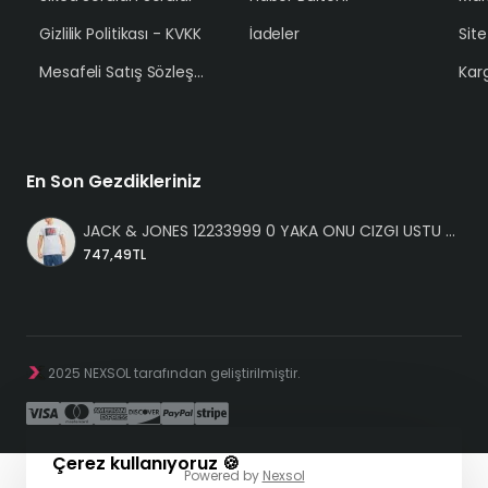
Gizlilik Politikası - KVKK
İadeler
Sit
Mesafeli Satış Sözleşmesi
Karg
En Son Gezdikleriniz
JACK & JONES 12233999 0 YAKA ONU CIZGI USTU JACK JONES YAZILI KISA KOL %100 COTON TSHIRT
747,49TL
2025 NEXSOL tarafından geliştirilmiştir.
Çerez kullanıyoruz 🍪
Powered by
Nexsol