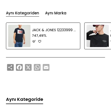
Aynı Kategoriden
Aynı Marka
JACK & JONES 12233999 0 YAKA ONU CIZGI USTU JACK JONES YAZILI KISA KOL %100 COTON TSHIRT
747,49TL
Share
Facebook
X
WhatsApp
Email
Aynı Kategoride