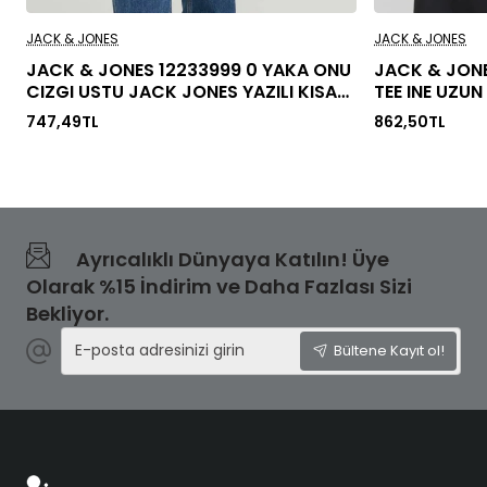
JACK & JONES
JACK & JONES
JACK & JONES 12233999 0 YAKA ONU
JACK & JON
CIZGI USTU JACK JONES YAZILI KISA
TEE INE UZUN
KOL %100 COTON TSHIRT
747,49TL
862,50TL
Ayrıcalıklı Dünyaya Katılın! Üye
Olarak %15 İndirim ve Daha Fazlası Sizi
Bekliyor.
E-
Bültene Kayıt ol!
posta
adresinizi
girin