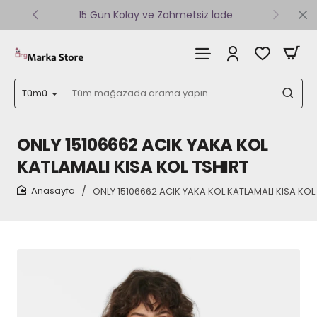
15 Gün Kolay ve Zahmetsiz İade
Tümü
Tüm
mağazada
arama
yapın...
ONLY 15106662 ACIK YAKA KOL
KATLAMALI KISA KOL TSHIRT
ONLY 15106662 ACIK YAKA KOL KATLAMALI KISA KOL
home