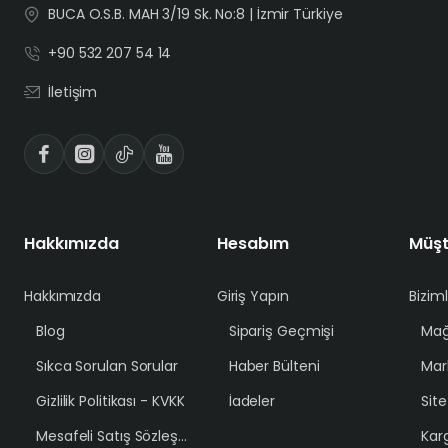
BUCA O.S.B. MAH 3/19 Sk. No:8 | İzmir Türkiye
+90 532 207 54 14
İletişim
Hakkımızda
Hesabım
Müşt
Hakkımızda
Giriş Yapın
Bizim
Blog
Sipariş Geçmişi
Mağ
Sıkca Sorulan Sorular
Haber Bülteni
Mar
Gizlilik Politikası - KVKK
İadeler
Sit
Mesafeli Satış Sözleşmesi
Karg