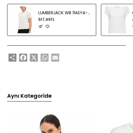
LUMBERJACK WB 11ASYA-T FX KISA KOL TSH
517,49TL
Share
Facebook
X
WhatsApp
Email
Aynı Kategoride