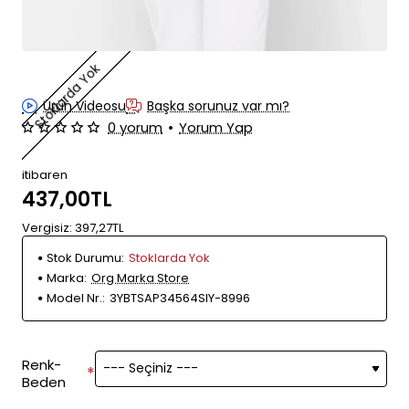
Stoklarda Yok
Ürün Videosu
Başka sorunuz var mı?
0 yorum
•
Yorum Yap
itibaren
437,00TL
Vergisiz: 397,27TL
Stok Durumu:
Stoklarda Yok
Marka:
Org Marka Store
Model Nr.:
3YBTSAP34564SIY-8996
Renk-
Beden