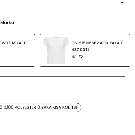
 Marka
LUMBERJACK WB 11ASYA-T FX KISA KOL TSH
ONLY 15106662 ACIK YAKA KOL KATLAMALI KISA KOL TSHIRT
437,00TL
App
mail
30 %100 POLYESTER 0 YAKA KISA KOL TSH