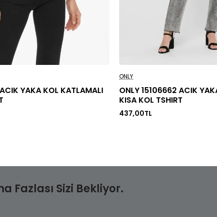
ONLY
 ACIK YAKA KOL KATLAMALI
ONLY 15106662 ACIK YAK
T
KISA KOL TSHIRT
437,00TL
 Fazlası Sizi Bekliyor.