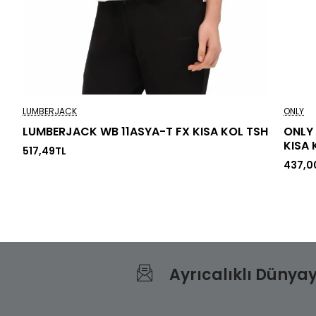
LUMBERJACK
ONLY
LUMBERJACK WB 11ASYA-T FX KISA KOL TSH
ONLY 
KISA 
517,49TL
437,0
Ayrıcalıklı Dünyay