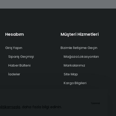
Hesabım
Müşteri Hizmetleri
Giriş Yapın
Bizimle İletişime Geçin
Sipariş Geçmişi
Mağaza Lokasyonları
Haber Bülteni
Markalarımız
İadeler
Site Map
Kargo Bilgileri
TAMAM
Politikamızda
. daha fazla bilgi edinin.