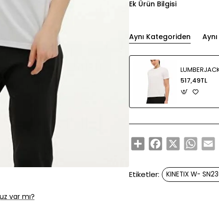
Ek Ürün Bilgisi
Aynı Kategoriden
Aynı
517,49TL
Share
Facebook
X
Whats
E
Etiketler:
KINETIX W- SN2
uz var mı?