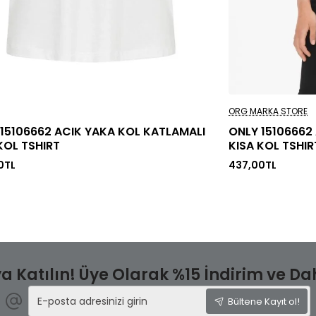
ORG MARKA STORE
15106662 ACIK YAKA KOL KATLAMALI
ONLY 15106662
KOL TSHIRT
KISA KOL TSHIR
0TL
437,00TL
a Katılın! Üye Olarak %15 İndirim ve Daha
E-
Bültene Kayıt ol!
posta
adresinizi