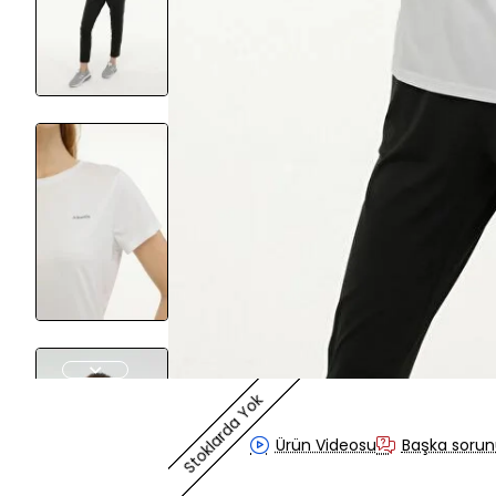
Stoklarda Yok
Ürün Videosu
Başka sorun