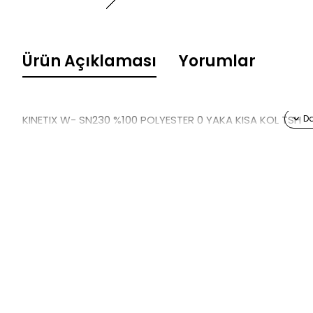
Ürün Açıklaması
Yorumlar
KINETIX W- SN230 %100 POLYESTER 0 YAKA KISA KOL TSH