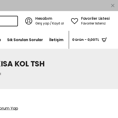
Hesabım
Favoriler Listesi
Giriş yap / Kayıt ol
Favoriler listeniz
a
Sık Sorulan Sorular
İletişim
0 ürün - 0,00TL
ISA KOL TSH
H
orum Yap