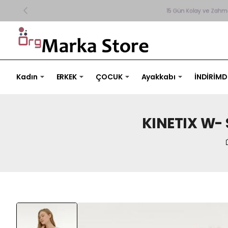
15 Gün Kolay ve Zahmetsiz İade
Kadın
ERKEK
ÇOCUK
Ayakkabı
İNDİRİMD
KINETIX W-