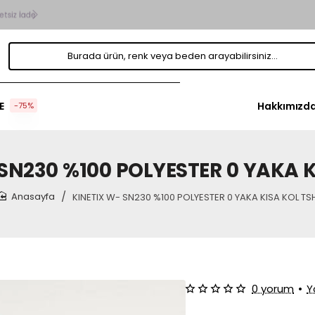
Hepsi
Burada
ürün,
renk
veya
beden
E
Hakkımızd
-75%
arayabilirsiniz...
 SN230 %100 POLYESTER 0 YAKA K
KINETIX W- SN230 %100 POLYESTER 0 YAKA KISA KOL TS
home
0 yorum
•
Y