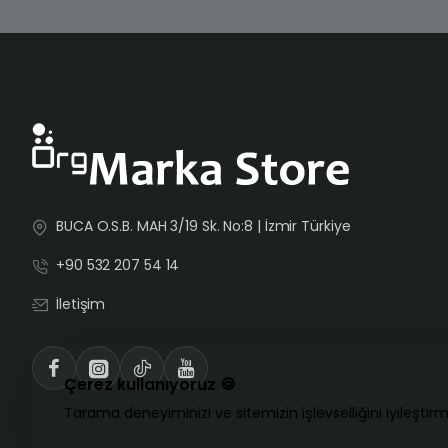
BUCA O.S.B. MAH 3/19 Sk. No:8 | İzmir Türkiye
+90 532 207 54 14
İletişim
Çerez kullanıyoruz 🍪
Tarama deneyiminizi ve sitemizin işlevselliğini iyileştirm