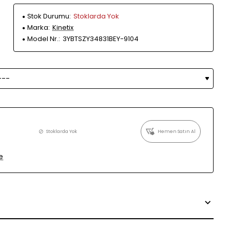
Stok Durumu:
Stoklarda Yok
Marka:
Kinetix
Model Nr.:
3YBTSZY34831BEY-9104
Stoklarda Yok
Hemen Satın Al
e