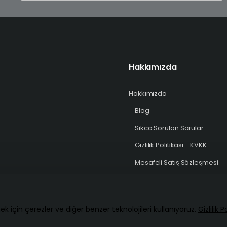
girin
Hakkımızda
Hakkımızda
Blog
Sıkca Sorulan Sorular
Gizlilik Politikası - KVKK
Mesafeli Satış Sözleşmesi
ek için çerezler ve diğer benzer teknolojileri kullanıyoruz.
Gizlilik 