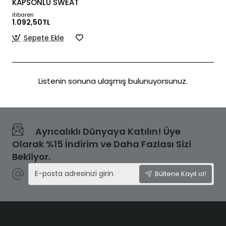
KAPSONLU SWEAT
itibaren
1.092,50TL
Sepete Ekle
Listenin sonuna ulaşmış bulunuyorsunuz.
Ayrıcalıklı Dünyaya Katılın! Üye
Olarak %15 İndirim ve Daha Fazlası Sizi
Bekliyor.
E-
Bültene Kayıt ol!
posta
adresinizi
girin