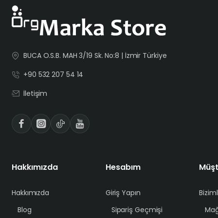
BUCA O.S.B. MAH 3/19 Sk. No:8 | İzmir Türkiye
+90 532 207 54 14
İletişim
Hakkımızda
Hesabım
Müşt
Hakkımızda
Giriş Yapın
Bizim
Blog
Sipariş Geçmişi
Mağ