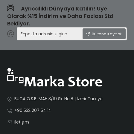
Ayrıcalıklı Dünyaya Katılın! Üye
Olarak %15 İndirim ve Daha Fazlası Sizi
Bekliyor.
E-
Bültene Kayıt ol!
posta
adresinizi
girin
BUCA O.S.B. MAH 3/19 Sk. No:8 | İzmir Türkiye
+90 532 207 54 14
İletişim