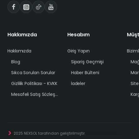
Hakkımızda
Hesabım
Müşt
Hakkımızda
Giriş Yapın
Bizim
Blog
Sipariş Geçmişi
Mağ
Sıkca Sorulan Sorular
Haber Bülteni
Mar
Gizlilik Politikası - KVKK
İadeler
Sit
Mesafeli Satış Sözleşmesi
Karg
2025 NEXSOL tarafından geliştirilmiştir.